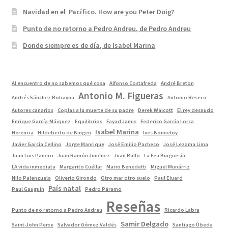
Navidad en el Pacífico. How are you Peter Doig?
Punto de no retorno a Pedro Andreu, de Pedro Andreu
Donde siempre es de día, de Isabel Marina
Al encuentro de no sabemos qué cosa
Alfonso Costafreda
André Breton
Antonio M. Figueras
Andrés Sánchez Robayna
Antonio Reseco
Autores canarios
Coplas a la muerte de su padre
Derek Walcott
El rey desnudo
Enrique García-Máiquez
Equilibrios
Fayad Jamis
Federico García Lorca
Isabel Marina
Herencia
Hildeberto de Bingen
Ives Bonnefoy
Javier García Cellino
Jorge Manrique
José Emilio Pacheco
José Lezama Lima
Juan Luis Panero
Juan Ramón Jiménez
Juan Rulfo
La Fea Burguesía
LA vida inmediata
Margarito Cuéllar
Mario Benedetti
Miguel Munárriz
Nilo Palenzuela
Oliverio Girondo
Otro mar otro suelo
Paul Eluard
País natal
Paul Gauguin
Pedro Páramo
Reseñas
Punto de no retorno a Pedro Andreu
Ricardo Labra
Samir Delgado
Saint-John Perse
Salvador Gómez Valdés
Santiago Úbeda