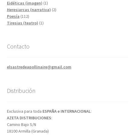
1
Eidéticas (imagen)
1
producto
2
Heresiarcas (narrativa)
2
112
productos
Poesía
112
productos
1
Tiresias (teatro)
1
producto
Contacto
elsastredeapollinaire@gmail.com
Distribución
Exclusiva para toda
ESPAÑA e INTERNACIONAL
:
AZETA DISTRIBUCIONES
:
Camino Bajo S/N
18100 Armilla (Granada)