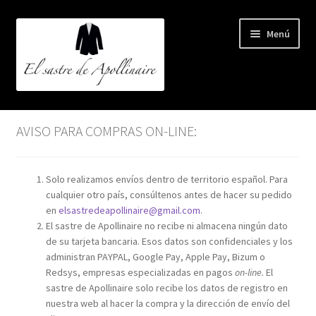
Ir
Ir
Menú
a
al
la
contenido
navegación
Inicio
AVISO PARA COMPRAS ON-LINE:
AUTORES
Solo realizamos envíos dentro de territorio español. Para
BLOG
cualquier otro país, consúltenos antes de hacer su pedido
en
elsastredeapollinaire@gmail.com
.
QUIÉNES SOMOS
El sastre de Apollinaire no recibe ni almacena ningún dato
de su tarjeta bancaria. Esos datos son confidenciales y los
administran PAYPAL, Google Pay, Apple Pay, Bizum o
CARRITO
Redsys, empresas especializadas en pagos
on-line.
El
sastre de Apollinaire solo recibe los datos de registro en
FINALIZAR COMPRA
nuestra web al hacer la compra y la dirección de envío del